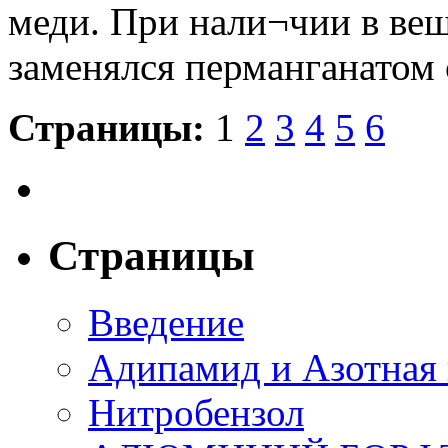
меди. При нали¬чии в вещ
заменялся перманганатом 
Страницы:
1
2
3
4
5
6
Страницы
Введение
Адипамид и Азотная 
Нитробензол