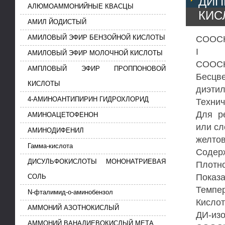
ДИ
АЛЮМОАММОНИЙНЫЕ КВАСЦЫ
КИС
АМИЛ ЙОДИСТЫЙ
СООСН
АМИЛОВЫЙ ЭФИР БЕНЗОЙНОЙ КИСЛОТЫ
I
АМИЛОВЫЙ ЭФИР МОЛОЧНОЙ КИСЛОТЫ
СООСН
АМПЛОВЫЙ ЭФИР ПРОППОНОВОЙ
Бесцв
КИСЛОТЫ
диэтил
4-АМИНОАНТИПИРИН ГИДРОХЛОРИД
Технич
Для ре
АМИНОАЦЕТОФЕНОН
или сл
АМИНОДИФЕНИЛ
желтов
Гамма-кислота
Содержа
ДИСУЛЬФОКИСЛОТЫ МОНОНАТРИЕВАЯ
Плотнос
Показа
СОЛЬ
Темпер
N-фталимид-о-аминобензол
Кислот
АММОНИЙ АЗОТНОКИСЛЫЙ
ДИ-и
АММОНИЙ ВАНАДИЕВОКИСЛЫЙ МЕТА